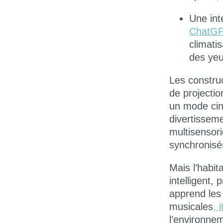
Une
in
ChatG
climati
des ye
Les construc
de projecti
un
mode ci
divertissem
multisensori
synchronisé
Mais l’habit
intelligent, 
apprend les
musicales
, 
l’environne