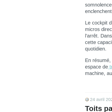
somnolence
enclenchen
Le cockpit 
micros direc
l’arrêt. Dan
cette capaci
quotidien
.
En résumé,
espace de
t
machine
, a
24 avril 20
Toits p