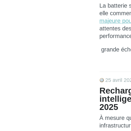
La batterie 
elle commen
majeure pour
attentes de
performanc
grande éche
25 avril 20
Recharg
intellig
2025
À mesure 
infrastructu