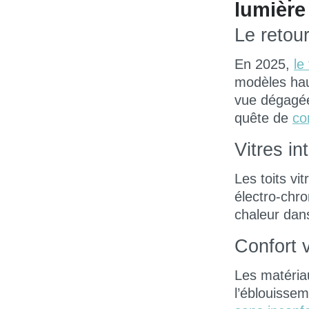
lumière
Le retou
En 2025,
le
modèles ha
vue dégagée 
quête de
co
Vitres in
Les toits vit
électro-chro
chaleur dans 
Confort v
Les matériau
l’éblouissem