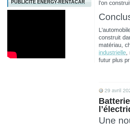
PUBLICITÉ ENERGY-RENTACAR
l’on constru
Conclu
L’automobile
construit d
matériau, c
industrielle
,
futur plus p
29 avril 20
Batterie
l’élect
Une nou