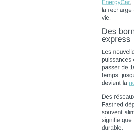
EnergyCar
,
la
recharge d
vie.
Des born
express
Les nouvelle
puissances
passer de 1
temps, jusq
devient la
n
Des résea
Fastned
dép
souvent ali
signifie que
durable
.