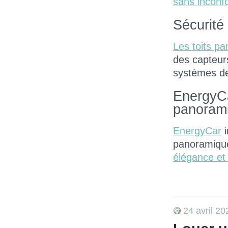
sans inconfo
Sécurité
Les toits p
des capteurs
systèmes de
EnergyCa
panoram
EnergyCar
i
panoramique
élégance et 
24 avril 20