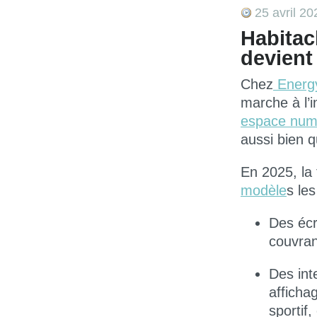
25 avril 20
Habitacl
devient
Chez
Energ
marche à l’
espace numé
aussi bien 
En 2025, la 
modèle
s le
Des
éc
couvran
Des
int
afficha
sportif,