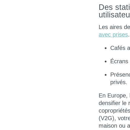
Des stat
utilisateu
Les aires d
avec prises
Cafés a
Écrans 
Présen
privés.
En Europe, l
densifier le
copropriétés
(V2G)
, votr
maison ou 