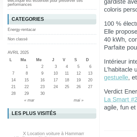
électrique est essentiel pour préserver ses
gardiste ave
performances
coloris pers
CATEGORIES
100 % élect
Energy-rentacar
Elle propos
40 kWh, com
Non classé
Parfaite pou
AVRIL 2025
L
Ma
Me
J
V
S
D
Intérieur int
1
2
3
4
5
6
L’habitacle 
7
8
9
10
11
12
13
gestuelle
, e
14
15
16
17
18
19
20
21
22
23
24
25
26
27
Verdict Ener
28
29
30
La Smart #
« mar
mai »
agile, fun e
LES PLUS VISITÉS