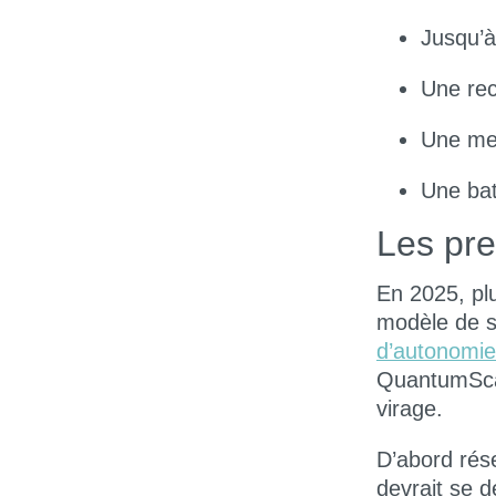
Jusqu’
Une
re
Une mei
Une bat
Les pre
En 2025, pl
modèle de sé
d’autonomie
QuantumSc
virage.
D’abord rés
devrait se
d