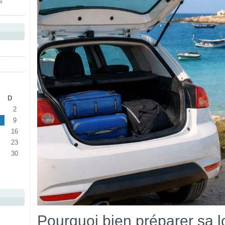
s
D
2
9
16
23
30
Pourquoi bien préparer sa l