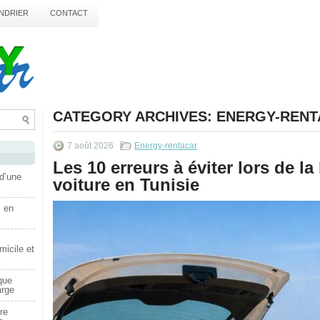
NDRIER
CONTACT
CATEGORY ARCHIVES:
ENERGY-RENT
7 août 2026
Energy-rentacar
Les 10 erreurs à éviter lors de la
 d’une
voiture en Tunisie
s en
micile et
que
arge
re