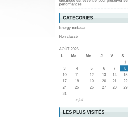
électrique est essentiel pour préserver se
performances
CATEGORIES
Energy-rentacar
Non classé
AOÛT 2026
L
Ma
Me
J
V
S
1
3
4
5
6
7
8
10
11
12
13
14
15
17
18
19
20
21
22
24
25
26
27
28
29
31
« juil
LES PLUS VISITÉS