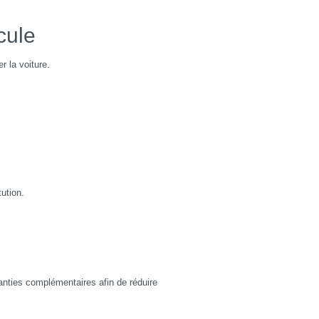
icule
r la voiture.
tution.
ranties complémentaires afin de réduire