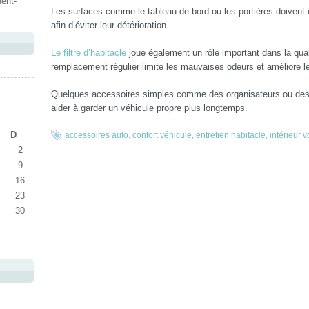
nent-
Les surfaces comme le tableau de bord ou les portières doivent
afin d’éviter leur détérioration.
Le filtre d’habitacle
joue également un rôle important dans la qualit
remplacement régulier limite les mauvaises odeurs et améliore l
Quelques accessoires simples comme des organisateurs ou des 
aider à garder un véhicule propre plus longtemps.
D
accessoires auto
,
confort véhicule
,
entretien habitacle
,
intérieur v
2
9
16
23
30