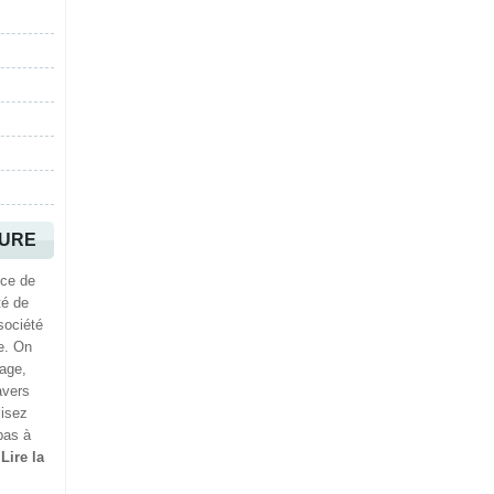
TURE
ice de
té de
société
e. On
hage,
avers
lisez
pas à
.
Lire la