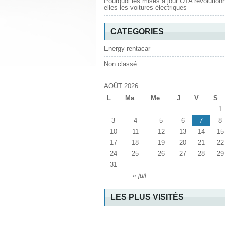
Pourquoi les mises à jour OTA révolution
elles les voitures électriques
CATEGORIES
Energy-rentacar
Non classé
AOÛT 2026
L
Ma
Me
J
V
S
1
3
4
5
6
7
8
10
11
12
13
14
15
17
18
19
20
21
22
24
25
26
27
28
29
31
« juil
LES PLUS VISITÉS