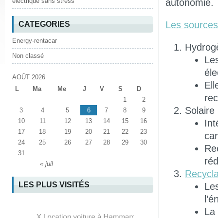
autonomie.
électrique sans stress
Les sources
CATEGORIES
Energy-rentacar
Hydrog
Non classé
Les
éle
AOÛT 2026
Ell
L
Ma
Me
J
V
S
D
rec
1
2
Solaire
3
4
5
6
7
8
9
10
11
12
13
14
15
16
Int
17
18
19
20
21
22
23
car
24
25
26
27
28
29
30
Rec
31
réd
« juil
Recycla
LES PLUS VISITÉS
Les
l’é
La 