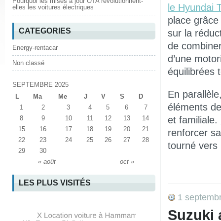
Pourquoi les mises à jour OTA révolutionnent-
le Hyundai 
elles les voitures électriques
place grâce
CATEGORIES
sur la rédu
de combiner 
Energy-rentacar
d’une motori
Non classé
équilibrées 
SEPTEMBRE 2025
En parallèle,
L
Ma
Me
J
V
S
D
éléments de
1
2
3
4
5
6
7
8
9
10
11
12
13
14
et familiale.
15
16
17
18
19
20
21
renforcer s
22
23
24
25
26
27
28
tourné vers l
29
30
« août
oct »
LES PLUS VISITÉS
1 septemb
Suzuki 