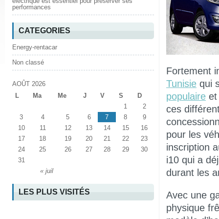
électrique est essentiel pour préserver ses
performances
CATEGORIES
Energy-rentacar
Non classé
Fortement i
Tunisie
qui s
AOÛT 2026
populaire
et
L
Ma
Me
J
V
S
D
1
2
ces différen
3
4
5
6
7
8
9
concessionna
10
11
12
13
14
15
16
pour les véh
17
18
19
20
21
22
23
inscription 
24
25
26
27
28
29
30
i10 qui a d
31
durant les 
« juil
LES PLUS VISITÉS
Avec une ga
physique frê