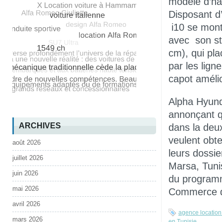
modèle d’ha
Disposant d
i10 se mo
avec son sty
cm), qui pla
par les lign
capot améli
Alpha Hyund
annonçant qu
ARCHIVES
dans la deu
veulent obt
août 2026
leurs dossi
juillet 2026
Marsa, Tuni
juin 2026
du programme
mai 2026
Commerce de 
avril 2026
agence location 
mars 2026
en Tunisie